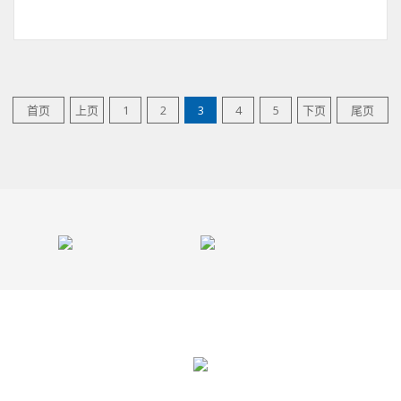
首页
上页
1
2
3
4
5
下页
尾页
地址:广州市番禺区钟村街白山路11号长华创意谷10栋03